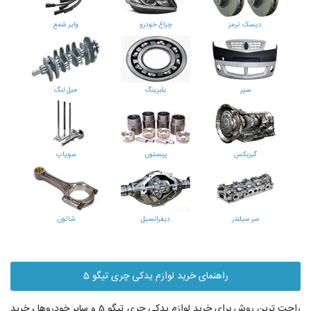
دیسک ترمز
چراغ خودرو
وایر شمع
سپر
بلبرینگ
میل لنگ
گیربکس
پیستون
سوپاپ
سر سیلندر
دیفرانسیل
شاتون
راهنمای خرید لوازم یدکی چری تیگو 5
راحت ترین روش برای خرید لوازم یدکی چری تیگو 5 و سایر خودروها ، خرید