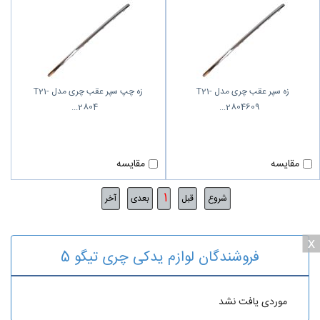
زه سپر عقب چری مدل T21-
زه چپ سپر عقب چری مدل T21-
2804
2804609
مقایسه
مقایسه
1
شروع
قبل
بعدی
آخر
x
فروشندگان لوازم یدکی چری تیگو 5
موردی یافت نشد