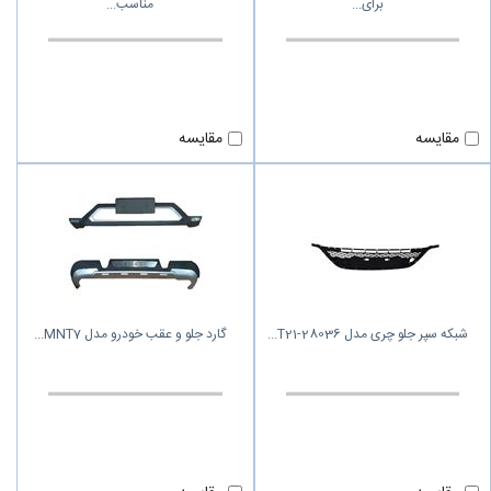
برای
مناسب
مقایسه
مقایسه
شبکه سپر جلو چری مدل T21-28036
گارد جلو و عقب خودرو مدل MNT7