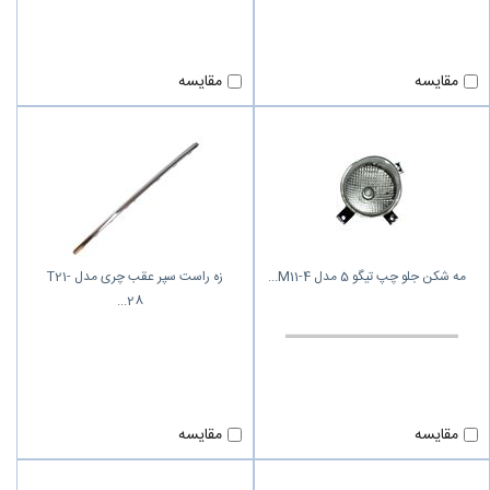
مقایسه
مقایسه
مه شکن جلو چپ تیگو 5 مدل M11-4
زه راست سپر عقب چری مدل T21-
28
مقایسه
مقایسه