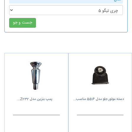
دسته موتور جلو مدل 5516 مناسب
پمپ بنزین مدل Z232