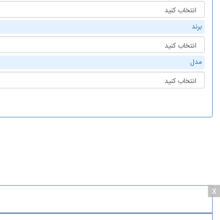
برند
مدل
x