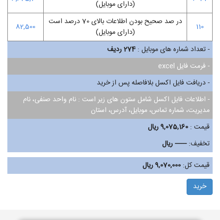
(دارای موبایل)
در صد صحیح بودن اطلاعات بالای 70 درصد است
82,500
110
(دارای موبایل)
- تعداد شماره های موبایل :
274
ردیف
- فرمت فایل excel
- دریافت فایل اکسل بلافاصله پس از خرید
- اطلاعات فایل اکسل شامل ستون های زیر است : نام واحد صنفی، نام
مدیریت، شماره تماس، موبایل، آدرس، استان
قیمت :
9,075,160
ریال
تخفیف:
------
ریال
قیمت کل:
9,070,000
ریال
خرید