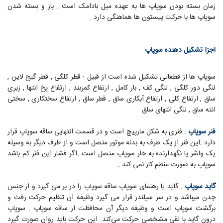
زمان بسته بودن سوپاپ ها به عهده میل بادامک است . باز و بسته شدن
سوپاپ ها با حرکت پیستون ها هماهنگی دارد .
اجزا تشکیل دهنده سوپاپ
سوپاپ ها از قطعاتی تشکیل شده است از قبیل : قطر کلگی , قطر گیج لاین ,
لنگی دور کلگی , لنگی کف , بار کامل , ارتفاع کمربند , ارتفاع پخ انتها , زبری
ساق , ارتفاع کلی , ارتفاع آبکاری ساق , قطر ساق , ارتفاع سختکاری , سختی
انته ساق , لنگی انتهای ساق
فنر سوپاپ
: فنری به شکل مارپیچ است و در قسمت انتهایی ساقه سوپاپ قرار
دارد .این فنر از یک طرف به بدنه موتور متصل است و از طرف دیگر به وسیله
یک واشر یا نگهدارنده به خار سوپاپ متصل است .اگر فشار این فنر کم باشد
سوپاپ به صورت منظم کار نمی کند .
گاید سوپاپ
: گاید یا رهنمای سوپاپ ساقه سوپاپ را در بر می گیرد و از جنس
چدن میباشد و در سر سیلندر قرار می گیرد وظیفه ان تنظیم حرکت رفت و
برگشت سوپاپ است و وظیفه دیگر آن محافظت از ساقه سوپاپ . سوپاپ
درون گاید با لقی مشخصی حرکت می‌کند. این حرکت باید روان صورت گیرد