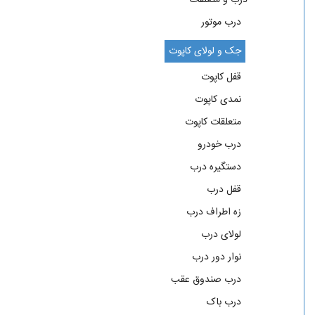
درب موتور
جک و لولای کاپوت
قفل کاپوت
نمدی کاپوت
متعلقات کاپوت
درب خودرو
دستگیره درب
قفل درب
زه اطراف درب
لولای درب
نوار دور درب
درب صندوق عقب
درب باک