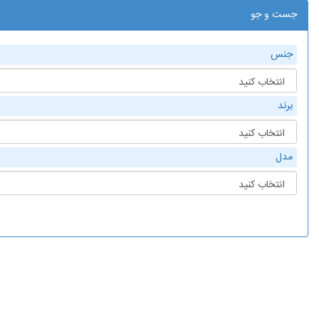
جست و جو
جنس
برند
مدل