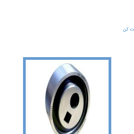
فت کن