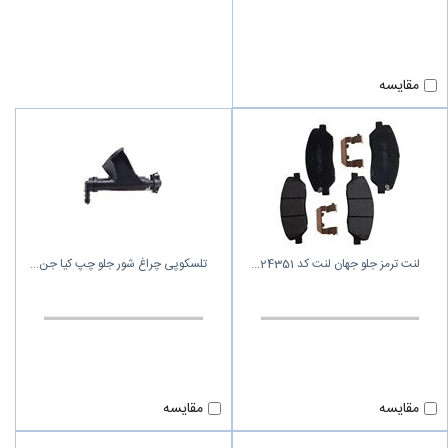
مقایسه
لنت ترمز جلو جهان لنت کد 24351
تلسکوپی چراغ شور جلو چپ کیا جن
مقایسه
مقایسه