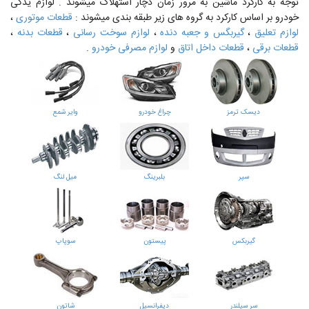
توجه به کارکرد ماشین به مرور زمان دچار استهلاک میشوند . لوازم یدکی
خودرو بر اساس کارکرد به گروه های زیر طبقه بندی میشوند :
قطعات موتوری
،
لوازم تعلیق
،
گیربگس و جعبه دنده
،
لوازم سوخت رسانی
،
قطعات بدنه
،
قطعات برقی
،
قطعات داخل اتاق
و
لوازم مصرفی خودرو
.
دیسک ترمز
چراغ خودرو
وایر شمع
سپر
بلبرینگ
میل لنگ
گیربکس
پیستون
سوپاپ
سر سیلندر
دیفرانسیل
شاتون