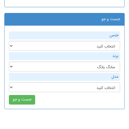
جست و جو
جنس
برند
مدل