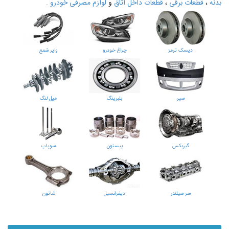
بدنه
،
قطعات برقی
،
قطعات داخل اتاق
و
لوازم مصرفی خودرو
.
دیسک ترمز
چراغ خودرو
وایر شمع
سپر
بلبرینگ
میل لنگ
گیربکس
پیستون
سوپاپ
سر سیلندر
دیفرانسیل
شاتون