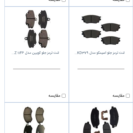
لنت ترمز جلو اسیمکو مدل KD379
لنت ترمز جلو کویین مدل Z 1146
مقایسه
مقایسه