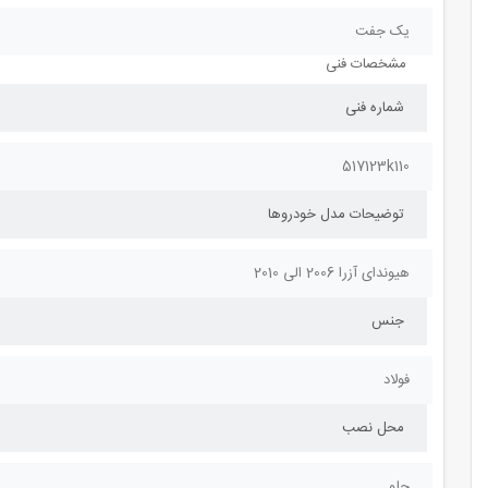
یک جفت
مشخصات فنی
شماره فنی
517123k110
توضیحات مدل خودروها
هیوندای آزرا 2006 الی 2010
جنس
فولاد
محل نصب
جلو